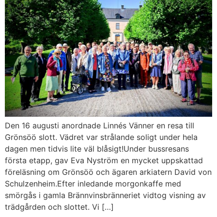
Den 16 augusti anordnade Linnés Vänner en resa till
Grönsöö slott. Vädret var strålande soligt under hela
dagen men tidvis lite väl blåsigt!Under bussresans
första etapp, gav Eva Nyström en mycket uppskattad
föreläsning om Grönsöö och ägaren arkiatern David von
Schulzenheim.Efter inledande morgonkaffe med
smörgås i gamla Brännvinsbränneriet vidtog visning av
trädgården och slottet. Vi […]