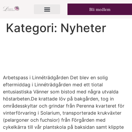
Bli medlem
Kategori:
Nyheter
Arbetspass i
Linnéträdgården – 1 oktober
Arbetspass i Linnéträdgården Det blev en solig
eftermiddag i Linnéträdgården med ett tiotal
entusiastiska Vänner som bistod med några utvalda
höstarbeten.De krattade löv på bakgården, tog in
områdesskyltar och grindar från Perenna kvarteret för
vinterförvaring i Solarium, transporterade krukväxter
(pelargoner och fuchsior) från Förgården med
cykelkärra till vår plantskola på baksidan samt klippte