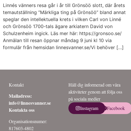
Linnés vänners resa går i år till Grönsöö slott, där årets
temautställning ”Märkliga ting på Grönsöö” bland annat
speglar den intellektuella krets i vilken Carl von Linné
och Grönsöö 1700-tals ägare arkiatern David von
Schulzenheim ingick. Läs mer här: https://gronsoo.se/
Anmälan till resan öppnar måndag 9 juni kl 10 via
formulär från hemsidan linnesvanner.se/Vi behöver […]
←
Previous
Next
→
Kontakt
Håll dig informerad om våra
aktiviteter genom att följa oss
Mailadress:
på sociala medier
info@linnesvanner.se
Instagram
Facebook
Kontakta oss
Organisationsnumer:
817603-4802