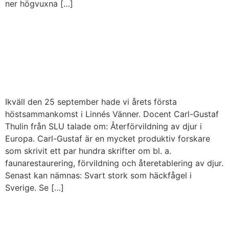
ner högvuxna […]
POPULÄRT FÖREDRAG OM
ÅTERFÖRVILDNING AV
DJUR
Ikväll den 25 september hade vi årets första
höstsammankomst i Linnés Vänner. Docent Carl-Gustaf
Thulin från SLU talade om: Återförvildning av djur i
Europa. Carl-Gustaf är en mycket produktiv forskare
som skrivit ett par hundra skrifter om bl. a.
faunarestaurering, förvildning och återetablering av djur.
Senast kan nämnas: Svart stork som häckfågel i
Sverige. Se […]
Höstens första föredrag: