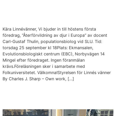
”Återförvildning av djur i
Europa”
Kära Linnévänner, Vi bjuder in till höstens första
föredrag, ”Återförvildning av djur i Europa” av docent
Carl-Gustaf Thulin, populationsbiolog vid SLU. Tid:
torsdag 25 september kl 18Plats: Ekmansalen,
Evolutionsbiologiskt centrum (EBC), Norbyvägen 14
Mingel efter föredraget. Ingen föranmälan
krävs.Föreläsningen sker i samarbete med
Folkuniversitetet. Välkomna!Styrelsen för Linnés vänner
By Charles J. Sharp – Own work, […]
Arbetspass i
Linnéträdgården