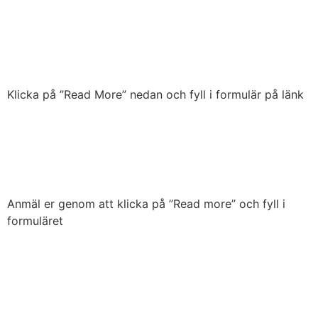
Besök på Linnés Sävja:
anmälan
Klicka på ”Read More” nedan och fyll i formulär på länk
Anmälan (reserv) – resa till
Grönsöö slott 16 augusti
Anmäl er genom att klicka på ”Read more” och fyll i
formuläret
Linnés vänners resa går i år
till Grönsöö slott